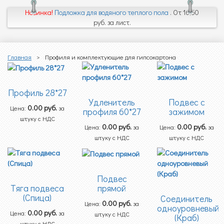
Новинка!
Подложка для водяного теплого пола
. От 16,50
руб. за лист.
Главная
>
Профиля и комплектующие для гипсокартона
Профиль 28*27
Удленитель
Подвес с
0.00
руб.
Цена:
за
профиля 60*27
зажимом
штуку с НДС
0.00
руб.
0.00
руб.
Цена:
за
Цена:
за
штуку с НДС
штуку с НДС
Подвес
прямой
Тяга подвеса
(Спица)
Соединитель
0.00
руб.
Цена:
за
одноуровневый
0.00
руб.
Цена:
за
штуку с НДС
(Краб)
штуку с НДС